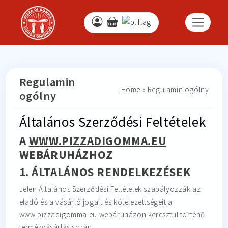
Regulamin
Home
»
Regulamin ogólny
ogólny
Általános Szerződési Feltételek
A
WWW.PIZZADIGOMMA.EU
WEBÁRUHÁZHOZ
1. ÁLTALÁNOS RENDELKEZÉSEK
Jelen Általános Szerződési Feltételek szabályozzák az
eladó és a vásárló jogait és kötelezettségeit a
www.pizzadigomma.eu
webáruházon keresztül történő
termékvásárlás során.