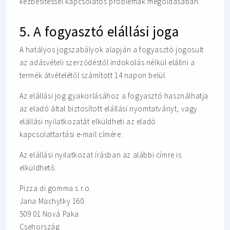
kézbesítéssel kapcsolatos problémák megoldásában.
5. A fogyasztó elállási joga
A hatályos jogszabályok alapján a fogyasztó jogosult
az adásvételi szerződéstől indokolás nélkül elállni a
termék átvételétől számított 14 napon belül.
Az elállási jog gyakorlásához a fogyasztó használhatja
az eladó által biztosított elállási nyomtatványt, vagy
elállási nyilatkozatát elküldheti az eladó
kapcsolattartási e-mail címére.
Az elállási nyilatkozat írásban az alábbi címre is
elküldhető:
Pizza di gomma s.r.o.
Jana Machytky 160
509 01 Nová Paka
Csehország