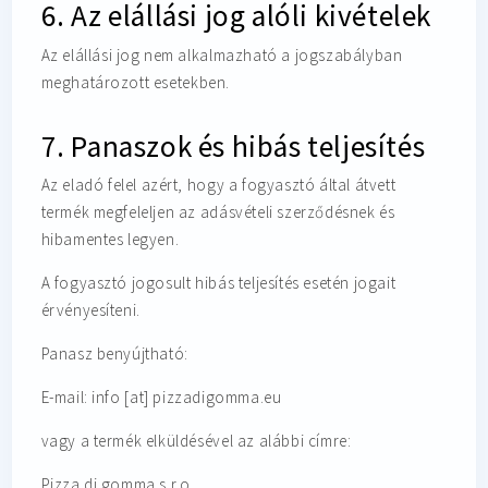
6. Az elállási jog alóli kivételek
Az elállási jog nem alkalmazható a jogszabályban
meghatározott esetekben.
7. Panaszok és hibás teljesítés
Az eladó felel azért, hogy a fogyasztó által átvett
termék megfeleljen az adásvételi szerződésnek és
hibamentes legyen.
A fogyasztó jogosult hibás teljesítés esetén jogait
érvényesíteni.
Panasz benyújtható:
E-mail: info
[at]
pizzadigomma.eu
vagy a termék elküldésével az alábbi címre:
Pizza di gomma s.r.o.