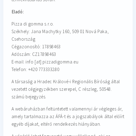
Eladó:
Pizza di gomma s.r.o.
Székhely: Jana Machytky 160, 509 01 Nová Paka,
Csehország
Cégazonosító: 17898463
Adószám: CZ17898463
E-mail: info
[at]
pizzadigomma.eu
Telefon: +420 773333280
A társaság a Hradec Králové-i Regionális Bíróság által
vezetett cégjegyzékben szerepel, C részleg, 50548.
számú bejegyzés.
A webáruházban feltüntetett valamennyi ár végleges ár,
amely tartalmazza az ÁFÁ-t és a jogszabályok által előírt
egyéb díjakat, eltérő rendelkezés hiányában.