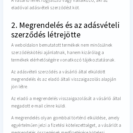
A vásárló lehet fogyasztó vagy vállalkozó, aki az
eladóval adásvételi szerződést köt.
2. Megrendelés és az adásvételi
szerződés létrejötte
A weboldalon bemutatott termékek nem minősülnek
szerződéskötési ajánlatnak, hanem kizárólag a
termékek elérhetőségére vonatkozó tájékoztatásnak.
Az adásvételi szerződés a vásárló által elküldött
megrendelés és az eladó általi visszaigazolás alapján
jön létre.
Az eladó a megrendelés visszaigazolását a vásárló által
megadott e-mail címre küldi.
A megrendelés olyan gombbal történő elküldése, amely
egyértelműen jelzi a fizetési kötelezettséget, a vásárlót a
megrendelés összegének megfizetésére kötelezi.