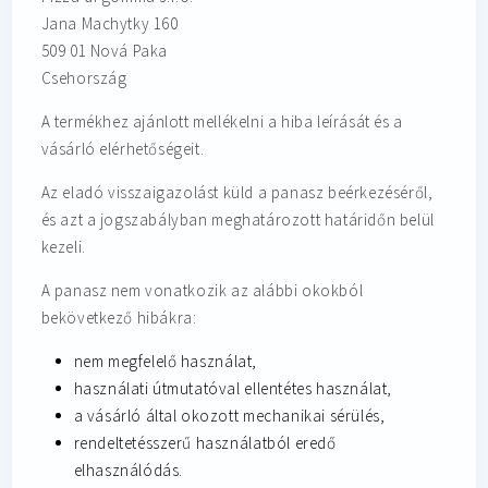
Jana Machytky 160
509 01 Nová Paka
Csehország
A termékhez ajánlott mellékelni a hiba leírását és a
vásárló elérhetőségeit.
Az eladó visszaigazolást küld a panasz beérkezéséről,
és azt a jogszabályban meghatározott határidőn belül
kezeli.
A panasz nem vonatkozik az alábbi okokból
bekövetkező hibákra:
nem megfelelő használat,
használati útmutatóval ellentétes használat,
a vásárló által okozott mechanikai sérülés,
rendeltetésszerű használatból eredő
elhasználódás.