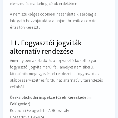
elemzési és marketing célok érdekében.
A nem szükséges cookie-k használata kizárólag a
látogató hozzájárulása alapján történik a cookie-
értesítőn keresztül.
11. Fogyasztói jogviták
alternatív rendezése
Amennyiben az eladó és a fogyasztó között olyan
fogyasztói jogvita merül fel, amelyet nem sikerül
kölcsönös megegyezéssel rendezni, a fogyasztó az
alábbi szervezethez fordulhat alternatív vitarendezés
céljából:
Česká obchodní inspekce (Cseh Kereskedelmi
Felügyelet)
Központi Felügyelet – ADR osztály
Gorazdova 1969/24