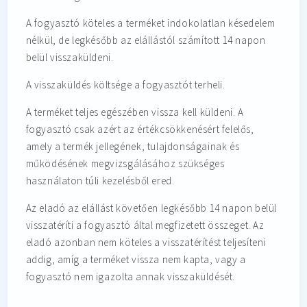
A fogyasztó köteles a terméket indokolatlan késedelem
nélkül, de legkésőbb az elállástól számított 14 napon
belül visszaküldeni.
A visszaküldés költsége a fogyasztót terheli.
A terméket teljes egészében vissza kell küldeni. A
fogyasztó csak azért az értékcsökkenésért felelős,
amely a termék jellegének, tulajdonságainak és
működésének megvizsgálásához szükséges
használaton túli kezelésből ered.
Az eladó az elállást követően legkésőbb 14 napon belül
visszatéríti a fogyasztó által megfizetett összeget. Az
eladó azonban nem köteles a visszatérítést teljesíteni
addig, amíg a terméket vissza nem kapta, vagy a
fogyasztó nem igazolta annak visszaküldését.