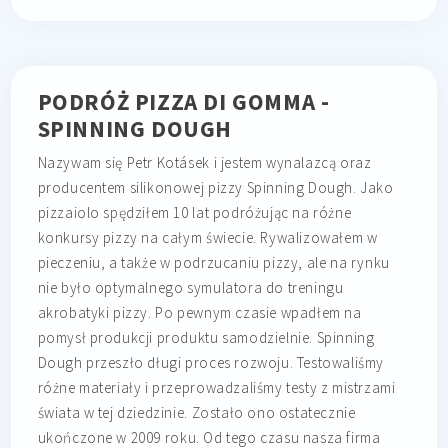
PODRÓŻ PIZZA DI GOMMA -
SPINNING DOUGH
Nazywam się Petr Kotásek i jestem wynalazcą oraz
producentem silikonowej pizzy Spinning Dough. Jako
pizzaiolo spędziłem 10 lat podróżując na różne
konkursy pizzy na całym świecie. Rywalizowałem w
pieczeniu, a także w podrzucaniu pizzy, ale na rynku
nie było optymalnego symulatora do treningu
akrobatyki pizzy. Po pewnym czasie wpadłem na
pomysł produkcji produktu samodzielnie. Spinning
Dough przeszło długi proces rozwoju. Testowaliśmy
różne materiały i przeprowadzaliśmy testy z mistrzami
świata w tej dziedzinie. Zostało ono ostatecznie
ukończone w 2009 roku. Od tego czasu nasza firma