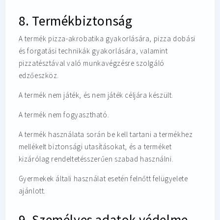
8. Termékbiztonság
A termék pizza-akrobatika gyakorlására, pizza dobási
és forgatási technikák gyakorlására, valamint
pizzatésztával való munkavégzésre szolgáló
edzőeszköz.
A termék nem játék, és nem játék céljára készült.
A termék nem fogyasztható.
A termék használata során be kell tartani a termékhez
mellékelt biztonsági utasításokat, és a terméket
kizárólag rendeltetésszerűen szabad használni.
Gyermekek általi használat esetén felnőtt felügyelete
ajánlott.
9. Személyes adatok védelme