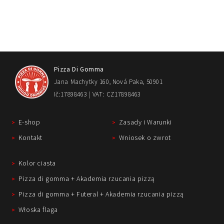
Pizza Di Gomma
Jana Machytky 160, Nová Paka, 50901
Ič:17898463 | VAT: CZ17898463
E-shop
Zasady i Warunki
Kontakt
Wniosek o zwrot
Kolor ciasta
Pizza di gomma + Akademia rzucania pizzą
Pizza di gomma + Futeral + Akademia rzucania pizzą
Włoska flaga