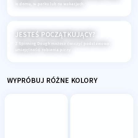
w domu, w parku lub na wakacjach.
JESTEŚ POCZĄTKUJĄCY?
Z Spinning Dough możesz ćwiczyć podstawowe
umiejętności robienia pizzy.
WYPRÓBUJ RÓŻNE KOLORY