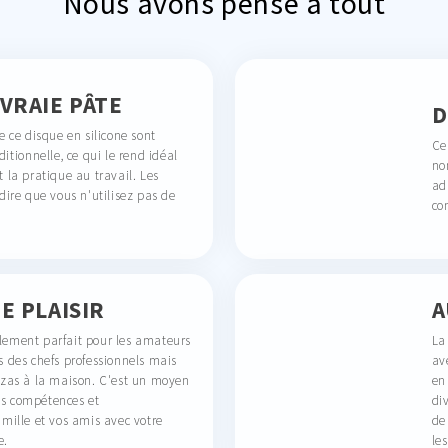
Nous avons pensé à tout
VRAIE PÂTE
D
e ce disque en silicone sont
Ce
ditionnelle, ce qui le rend idéal
no
 la pratique au travail. Les
ad
dire que vous n'utilisez pas de
co
E PLAISIR
A
lement parfait pour les amateurs
La
s des chefs professionnels mais
av
zzas à la maison. C'est un moyen
en 
s compétences et
div
amille et vos amis avec votre
de
e.
les