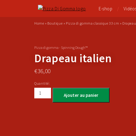
E-shop
Vidéo
Home
»
Boutique
»
Pizza di gomma classique 33 cm
»
Drapeau 
Pizza di gomma - Spinning Dough™
Drapeau italien
€
36,00
Quantité:
Ajouter au panier