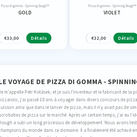
Pizza di gomma - Spinning Dough™
Pizza di gomma - Spinning Dough™
GOLD
VIOLET
€
33,00
Détails
€
32,00
Détails
LE VOYAGE DE PIZZA DI GOMMA - SPINNI
Je m'appelle Petr Kotásek, et je suis l'inventeur et le fabricant de la
pizzaiolo, j'ai passé 10 ans à voyager dans divers concours de pizz
cuisson ainsi que dans le lancer de pizza, mais il n'y avait pas de s
acrobaties de pizza sur le marché. Après un certain temps, j'ai eu l'
Dough a subi un long processus de développement. Nous avons testé 
champions du monde dans ce domaine. Il a finalement été achevé en 