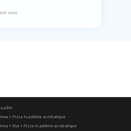
pour vous.
la pâte
omma + Pizza Académie acrobatique
omma + Etui + Pizza Académie acrobatique