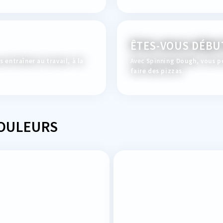
ÊTES-VOUS DÉBU
 entraîner au travail, à la
Avec Spinning Dough, vous p
faire des pizzas.
COULEURS