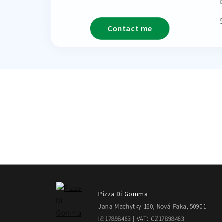
Contact me
Pizza Di Gomma
Jana Machytky 160, Nová Paka, 50901
Ič:17898463 | VAT: CZ17898463