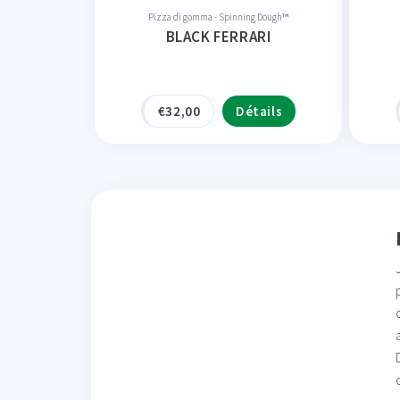
Pizza di gomma - Spinning Dough™
BLACK FERRARI
€
32,00
Détails