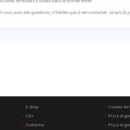
dizaines de milliers d'unités dans le monde entier.
Si vous avez des questions, n'hésitez pas à me contacter. Je suis là 
E-shop
Couleur de 
CGV
Pizza di g
Contactez
Pizza di g