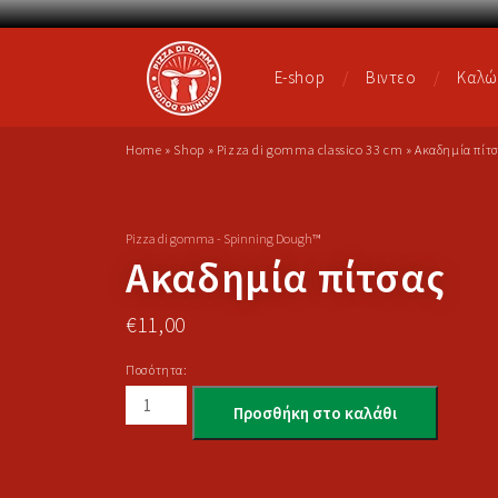
E-shop
Βιντεο
Καλώ
Home
»
Shop
»
Pizza di gomma classico 33 cm
»
Ακαδημία πίτ
Pizza di gomma - Spinning Dough™
Ακαδημία πίτσας
€
11,00
Ποσότητα:
Προσθήκη στο καλάθι
Alternative: