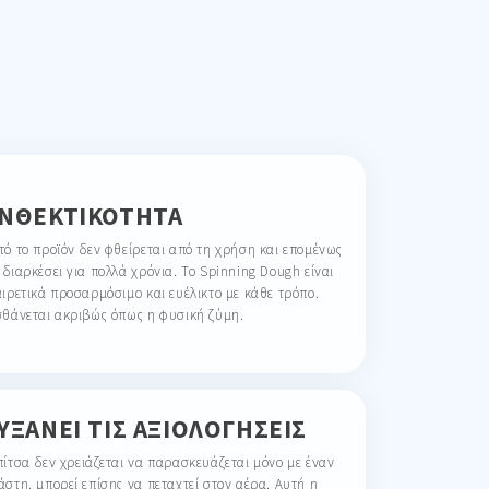
ΝΘΕΚΤΙΚΌΤΗΤΑ
τό το προϊόν δεν φθείρεται από τη χρήση και επομένως
 διαρκέσει για πολλά χρόνια. Το Spinning Dough είναι
αιρετικά προσαρμόσιμο και ευέλικτο με κάθε τρόπο.
σθάνεται ακριβώς όπως η φυσική ζύμη.
ΥΞΆΝΕΙ ΤΙΣ ΑΞΙΟΛΟΓΉΣΕΙΣ
πίτσα δεν χρειάζεται να παρασκευάζεται μόνο με έναν
άστη. μπορεί επίσης να πεταχτεί στον αέρα. Αυτή η