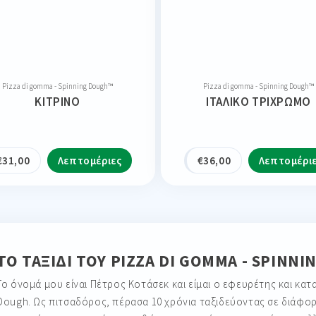
Pizza di gomma - Spinning Dough™
Pizza di gomma - Spinning Dough™
ΚΊΤΡΙΝΟ
ΙΤΑΛΙΚΌ ΤΡΊΧΡΩΜΟ
€
31,00
Λεπτομέριες
€
36,00
Λεπτομέρι
ΤΟ ΤΑΞΊΔΙ ΤΟΥ PIZZA DI GOMMA - SPINN
Το όνομά μου είναι Πέτρος Κοτάσεκ και είμαι ο εφευρέτης και κατ
Dough. Ως πιτσαδόρος, πέρασα 10 χρόνια ταξιδεύοντας σε διάφο