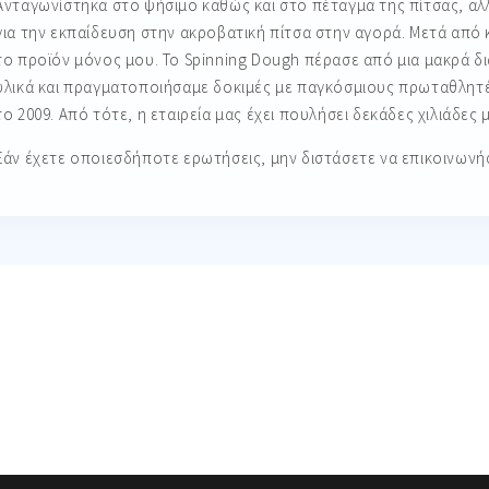
Ανταγωνίστηκα στο ψήσιμο καθώς και στο πέταγμα της πίτσας, α
για την εκπαίδευση στην ακροβατική πίτσα στην αγορά. Μετά από 
το προϊόν μόνος μου. Το Spinning Dough πέρασε από μια μακρά δ
υλικά και πραγματοποιήσαμε δοκιμές με παγκόσμιους πρωταθλητέ
το 2009. Από τότε, η εταιρεία μας έχει πουλήσει δεκάδες χιλιάδε
Εάν έχετε οποιεσδήποτε ερωτήσεις, μην διστάσετε να επικοινωνήσε