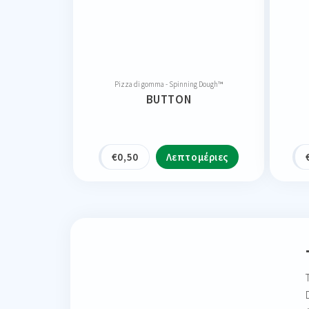
Pizza di gomma - Spinning Dough™
BUTTON
€
0,50
Λεπτομέριες