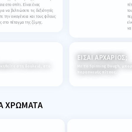
πί
σα στο σπίτι. Είναι ένας
το
ια να βελτιώσετε τις δεξιότητές
πε
ε την οικογένεια και τους φίλους
εί
ας στο πέταγμα της ζύμης.
να
ΕΊΣΑΙ ΑΡΧΆΡΙΟΣ;
κηθείτε στη δουλειά, στο
Με το Spinning Dough, μπο
παρασκευής πίτσας.
Ά ΧΡΏΜΑΤΑ