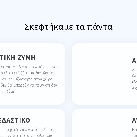
Σκεφτήκαμε τα πάντα
ΤΙΚΉ ΖΎΜΗ
Α
αυτού του δίσκου σιλικόνης είναι
Αυ
αραδοσιακή ζύμη, καθιστώντας το
θα
ση και την εξάσκηση στον χώρο
εξ
ς δεν θα μπορούν να πουν ότι δεν
Αι
ική ζύμη.
Α
ΕΔΑΣΤΙΚΌ
Η 
 επίσης ιδανικό για τους λάτρεις
πλ
ι επαγγελματίες σεφ, αλλά τους