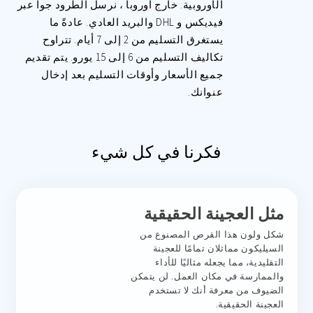
الأوروبية. خارج أوروبا ، نرسل الطرود جواً عبر
فيديكس و DHL والبريد العادي. عادةً ما
يستغرق التسليم من 2 إلى 7 أيام. تتراوح
تكاليف التسليم من 6 إلى 15 يورو. يتم تقديم
جميع الأسعار وأوقات التسليم بعد إدخال
عنوانك.
فكرنا في كل شيء
مثل العجينة الحقيقية
شكل ولون هذا القرص المصنوع من
السيليكون مماثلان تمامًا للعجينة
التقليدية، مما يجعله مثاليًا للأداء
والممارسة في مكان العمل. لن يتمكن
الضيوف من معرفة أنك لا تستخدم
العجينة الحقيقية.