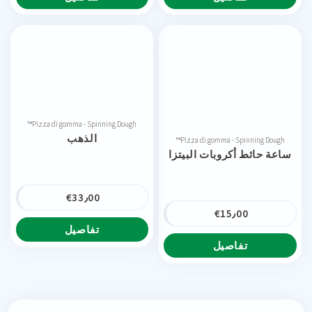
Pizza di gomma - Spinning Dough™
الذهب
Pizza di gomma - Spinning Dough™
ساعة حائط أكروبات البيتزا
€
33٫00
€
15٫00
تفاصيل
تفاصيل