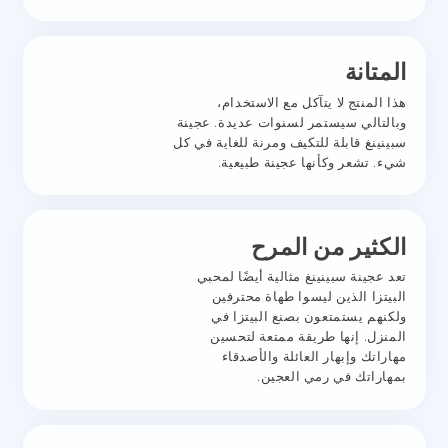
المتانة
هذا المنتج لا يتآكل مع الاستخدام،
وبالتالي سيستمر لسنوات عديدة. عجينة
سبينينغ قابلة للتكيف ومرنة للغاية في كل
شيء. تشعر وكأنها عجينة طبيعية.
الكثير من المرح
تعد عجينة سبينينغ مثالية أيضًا لمحبي
البيتزا الذين ليسوا طهاة محترفين
ولكنهم يستمتعون بصنع البيتزا في
المنزل. إنها طريقة ممتعة لتحسين
مهاراتك وإبهار العائلة والأصدقاء
بمهاراتك في رمي العجين.