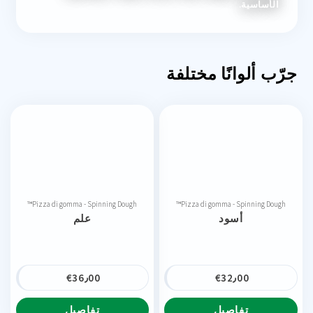
الأساسية.
جرّب ألوانًا مختلفة
Pizza di gomma - Spinning Dough™
Pizza di gomma - Spinning Dough™
أسود
علم
€
36٫00
€
32٫00
تفاصيل
تفاصيل