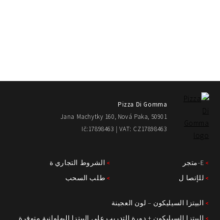
Pizza Di Gomma
Jana Machytky 160, Nová Paka, 50901
Ič:17898463 | VAT: CZ17898463
E-متجر
الشروط التجاري ة
للإتصا ل
طلب السحب
البيتزا السيليكون – لون العجينة
البيتزا السيليكون + دورة التدريب على البيتزا البهلوانية متوفرة