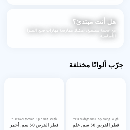
هل أنت مبتدئ؟
مع عجينة سبينينغ، يمكنك ممارسة مهارات صنع البيتزا
الأساسية.
جرّب ألوانًا مختلفة
Pizza di gomma - Spinning Dough™
Pizza di gomma - Spinning Dough™
قطر القرص 50 سم, علم
قطر القرص 50 سم, أحمر