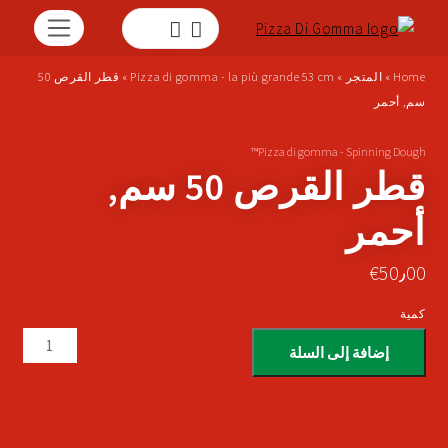
Home
»
المتجر
»
Pizza di gomma - la più grande 53 cm
»
قطر القرص 50
سم, أحمر
Pizza di gomma - Spinning Dough™
قطر القرص 50 سم,
أحمر
€
50٫00
كمية
إضافة إلى السلة