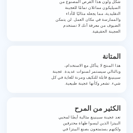
شكل ولون هذا القرص المصنوع من
السيليكون مماثلان تمامًا للعجينة
التقليدية، مما يجعله مثاليًا للأداء
والممارسة في مكان العمل. لن يتمكن
الضيوف من معرفة أنك لا تستخدم
العجينة الحقيقية.
المتانة
هذا المنتج لا يتآكل مع الاستخدام،
وبالتالي سيستمر لسنوات عديدة. عجينة
سبينينغ قابلة للتكيف ومرنة للغاية في كل
شيء. تشعر وكأنها عجينة طبيعية.
الكثير من المرح
تعد عجينة سبينينغ مثالية أيضًا لمحبي
البيتزا الذين ليسوا طهاة محترفين
ولكنهم يستمتعون بصنع البيتزا في