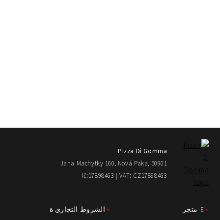
Pizza Di Gomma
Jana Machytky 160, Nová Paka, 50901
Ič:17898463 | VAT: CZ17898463
E-متجر
الشروط التجاري ة