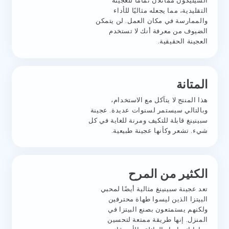
السيليكون مماثلان تمامًا للعجينة
التقليدية، مما يجعله مثاليًا للأداء
والممارسة في مكان العمل. لن يتمكن
الضيوف من معرفة أنك لا تستخدم
العجينة الحقيقية.
المتانة
هذا المنتج لا يتآكل مع الاستخدام،
وبالتالي سيستمر لسنوات عديدة. عجينة
سبينينغ قابلة للتكيف ومرنة للغاية في كل
شيء. تشعر وكأنها عجينة طبيعية.
الكثير من المرح
تعد عجينة سبينينغ مثالية أيضًا لمحبي
البيتزا الذين ليسوا طهاة محترفين
ولكنهم يستمتعون بصنع البيتزا في
المنزل. إنها طريقة ممتعة لتحسين