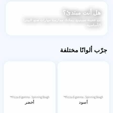
هل أنت مبتدئ؟
مع عجينة سبينينغ، يمكنك ممارسة مهارات صنع البيتزا
الأساسية.
جرّب ألوانًا مختلفة
Pizza di gomma - Spinning Dough™
Pizza di gomma - Spinning Dough™
أسود
أخضر