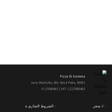
Pizza Di Gomma
Jana Machytky 160, Nová Paka, 50901
Ič:17898463 | VAT: CZ17898463
E-متجر
الشروط التجاري ة