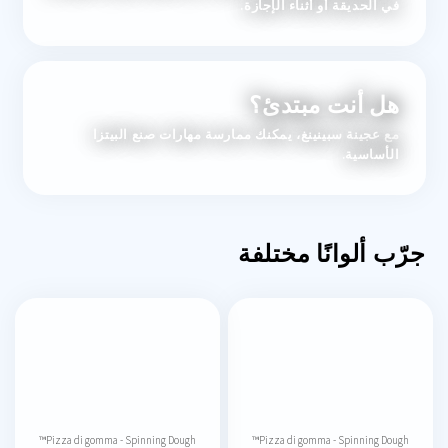
في الحديقة أو أثناء الإجازة.
هل أنت مبتدئ؟
مع عجينة سبينينغ، يمكنك ممارسة مهارات صنع البيتزا
الأساسية.
جرّب ألوانًا مختلفة
Pizza di gomma - Spinning Dough™
Pizza di gomma - Spinning Dough™