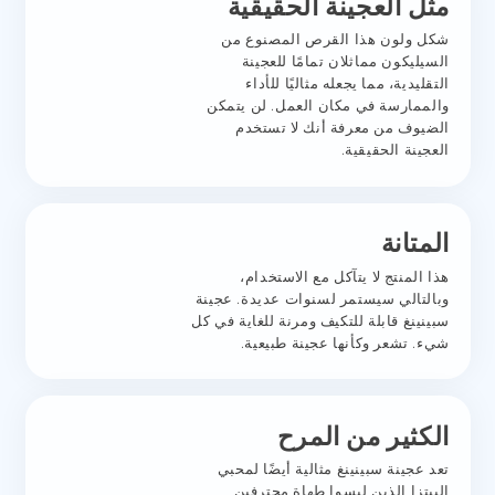
مثل العجينة الحقيقية
شكل ولون هذا القرص المصنوع من
السيليكون مماثلان تمامًا للعجينة
التقليدية، مما يجعله مثاليًا للأداء
والممارسة في مكان العمل. لن يتمكن
الضيوف من معرفة أنك لا تستخدم
العجينة الحقيقية.
المتانة
هذا المنتج لا يتآكل مع الاستخدام،
وبالتالي سيستمر لسنوات عديدة. عجينة
سبينينغ قابلة للتكيف ومرنة للغاية في كل
شيء. تشعر وكأنها عجينة طبيعية.
الكثير من المرح
تعد عجينة سبينينغ مثالية أيضًا لمحبي
البيتزا الذين ليسوا طهاة محترفين