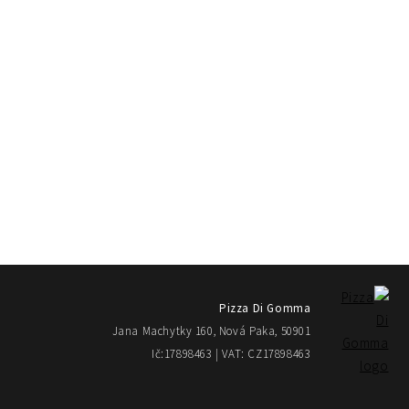
Pizza Di Gomma
Jana Machytky 160, Nová Paka, 50901
Ič:17898463 | VAT: CZ17898463