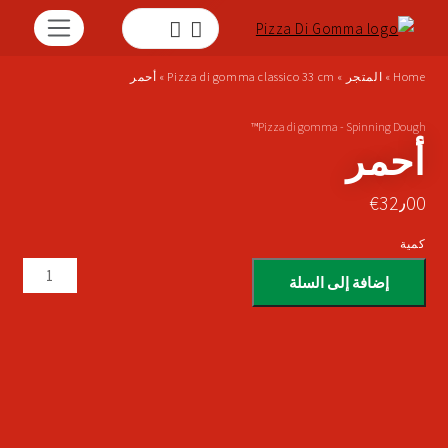
Home
»
المتجر
»
Pizza di gomma classico 33 cm
»
أحمر
Pizza di gomma - Spinning Dough™
أحمر
€
32٫00
كمية
إضافة إلى السلة