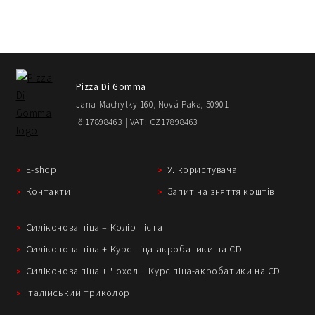
Pizza Di Gomma
Jana Machytky 160, Nová Paka, 50901
Ič:17898463 | VAT: CZ17898463
E-shop
У. користувача
Контакти
Запит на зняття коштів
Силіконова піца – Колір тіста
Силіконова піца + Курс піца-акробатики на CD
Силіконова піца + Чохол + Курс піца-акробатики на CD
Італійський триколор