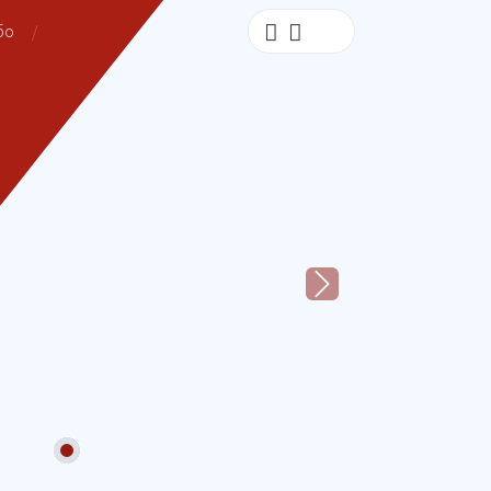
бо
Next