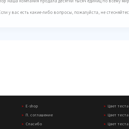
пор наша компания продала десятки тысяч единиц по всему мир
Если у вас есть какие-либо вопросы, пожалуйста, не стесняйтес
E-shop
Цвет теста
П. соглашение
Цвет теста
Спасибо
Цвет теста