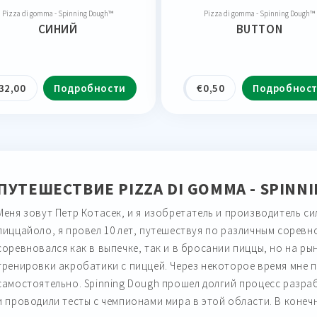
Pizza di gomma - Spinning Dough™
Pizza di gomma - Spinning Dough™
СИНИЙ
BUTTON
32,00
Подробности
€
0,50
Подробнос
ПУТЕШЕСТВИЕ PIZZA DI GOMMA - SPINN
Меня зовут Петр Котасек, и я изобретатель и производитель с
пиццайоло, я провел 10 лет, путешествуя по различным соревн
соревновался как в выпечке, так и в бросании пиццы, но на р
тренировки акробатики с пиццей. Через некоторое время мне 
самостоятельно. Spinning Dough прошел долгий процесс разра
и проводили тесты с чемпионами мира в этой области. В конечн