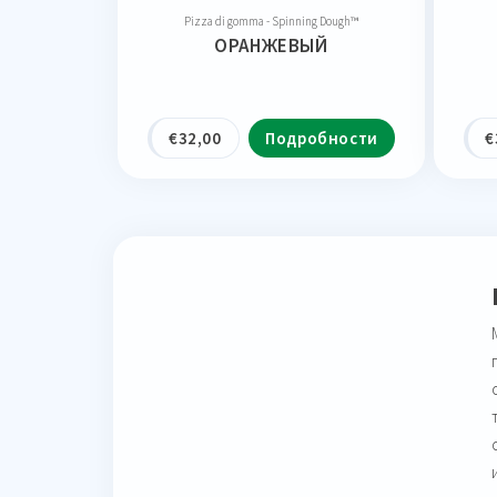
Pizza di gomma - Spinning Dough™
ОРАНЖЕВЫЙ
€
32,00
Подробности
€