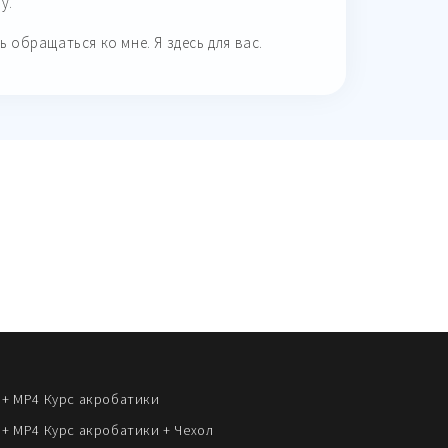
у.
ь обращаться ко мне. Я здесь для вас.
 + MP4 Курс акробатики
 + MP4 Курс акробатики + Чехол