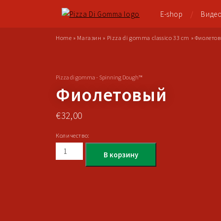
E-shop
Виде
Home
»
Магазин
»
Pizza di gomma classico 33 cm
»
Фиолето
Pizza di gomma - Spinning Dough™
Фиолетовый
€
32,00
Количество:
В корзину