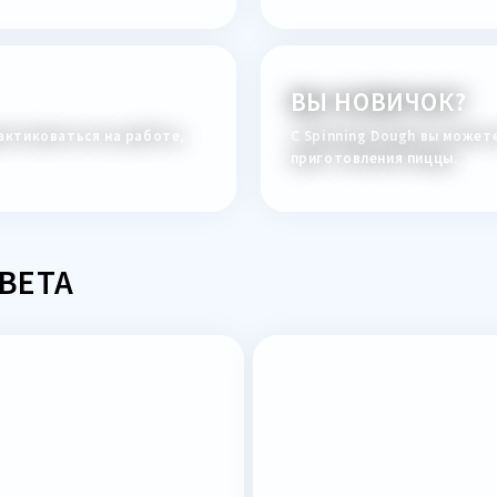
ВЫ НОВИЧОК?
актиковаться на работе,
С Spinning Dough вы может
приготовления пиццы.
ВЕТА