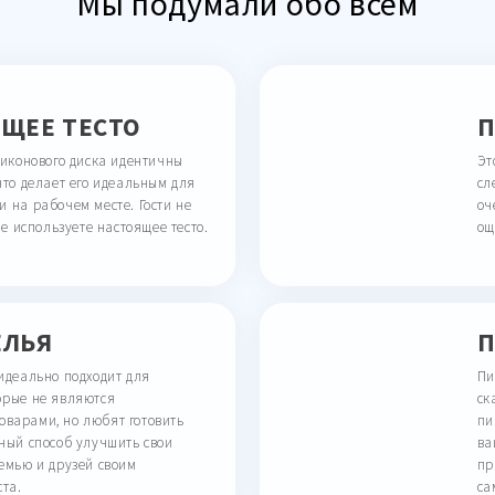
Мы подумали обо всем
ЯЩЕЕ ТЕСТО
П
ликонового диска идентичны
Эт
что делает его идеальным для
сл
 на рабочем месте. Гости не
оч
не используете настоящее тесто.
ощ
ЕЛЬЯ
П
идеально подходит для
Пи
орые не являются
ск
варами, но любят готовить
пи
ный способ улучшить свои
ва
емью и друзей своим
пр
ста.
са