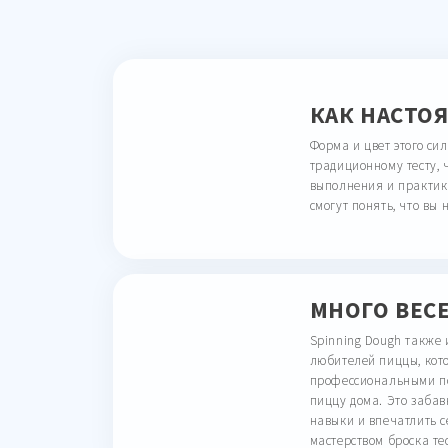
КАК НАСТО
Форма и цвет этого си
традиционному тесту, 
выполнения и практики
смогут понять, что вы 
МНОГО ВЕС
Spinning Dough также 
любителей пиццы, кот
профессиональными по
пиццу дома. Это забав
навыки и впечатлить с
мастерством броска те