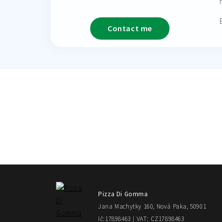
Contact me
Pizza Di Gomma
Jana Machytky 160, Nová Paka, 50901
Ič:17898463 | VAT: CZ17898463