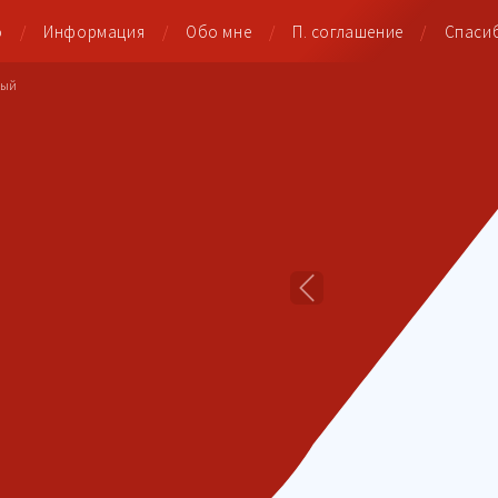
о
Информация
Обо мне
П. соглашение
Спаси
вый
Previous