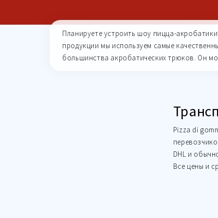
Планируете устроить шоу пицца-акробатики?
продукции мы используем самые качественны
большинства акробатических трюков. Он мо
Транс
Pizza di gom
перевозчиков
DHL и обычно
Все цены и с