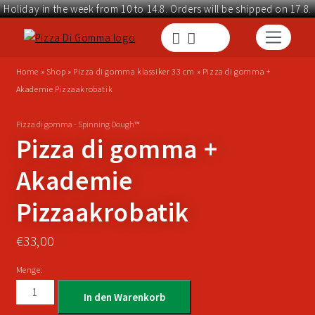
Holiday in the week from 10 to 14.8. Orders will be shipped on 17.8.
Home
»
Shop
»
Pizza di gomma klassiker 33 cm
»
Pizza di gomma +
Akademie Pizzaakrobatik
Pizza di gomma - Spinning Dough™
Pizza di gomma +
Akademie
Pizzaakrobatik
€
33,00
Menge:
In den Warenkorb