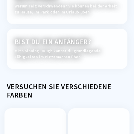
Warum Teig verschwenden? Sie können bei der Arbeit,
zu Hause, im Park oder im Urlaub üben.
BIST DU EIN ANFÄNGER?
Mit Spinning Dough kannst du grundlegende
Fähigkeiten im Pizzamachen üben.
VERSUCHEN SIE VERSCHIEDENE
FARBEN